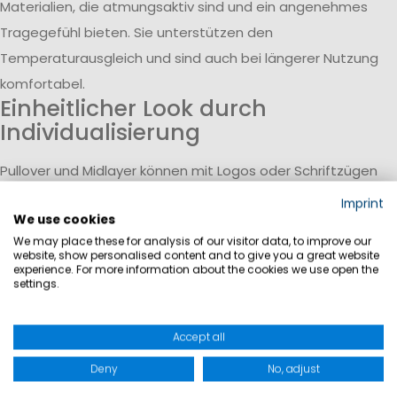
Materialien, die atmungsaktiv sind und ein angenehmes
Tragegefühl bieten. Sie unterstützen den
Temperaturausgleich und sind auch bei längerer Nutzung
komfortabel.
Einheitlicher Look durch
Individualisierung
Pullover und Midlayer können mit Logos oder Schriftzügen
versehen werden und tragen so zu einem einheitlichen
Imprint
We use cookies
Erscheinungsbild bei. Sie eignen sich für Crews, Teams oder
We may place these for analysis of our visitor data, to improve our
Unternehmen und lassen sich vielseitig kombinieren.
website, show personalised content and to give you a great website
experience. For more information about the cookies we use open the
settings.
Accept all
Deny
No, adjust