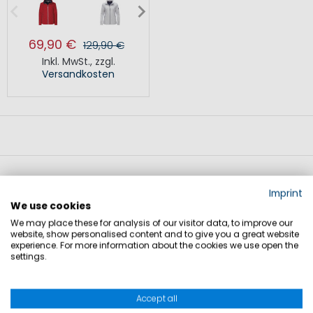
69,90 €
129,90 €
Inkl. MwSt.
,
zzgl.
Versandkosten
Pullover und Midlayer für Crew und
Imprint
Team
We use cookies
We may place these for analysis of our visitor data, to improve our
Pullover und Midlayer sind wichtige Bestandteile einer
website, show personalised content and to give you a great website
experience. For more information about the cookies we use open the
abgestimmten Crew- oder Teamuniform. Sie eignen sich
settings.
für verschiedene Einsatzbereiche und bieten eine
funktionale Ergänzung für wechselnde Bedingungen an Bord
Accept all