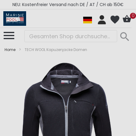
NEU: Kostenfreier Versand nach DE / AT / CH ab 150€
0
Home
TECH WOOL Kapuzenjacke Damen
Zum
Zum
Ende
Anfang
der
der
Bildergalerie
Bildergalerie
springen
springen