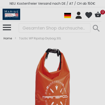
NEU: Kostenfreier Versand nach DE / AT / CH ab 150€
0
Home
Tactic WP Ripstop Drybag 30L
Zum
Zum
Ende
Anfang
der
der
Bildergalerie
Bildergalerie
springen
springen