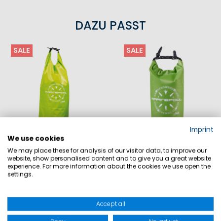
DAZU PASST
SALE
SALE
Imprint
We use cookies
TACTIC WP RIPSTOP DRYBAG 20L
TACTIC WP RIPSTOP DRYBAG 1.5L
We may place these for analysis of our visitor data, to improve our
website, show personalised content and to give you a great website
29,90 €
14,90 €
17,90 €
9,90 €
experience. For more information about the cookies we use open the
settings.
Accept all