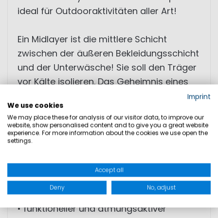
ideal für Outdooraktivitäten aller Art!
Ein Midlayer ist die mittlere Schicht
zwischen der äußeren Bekleidungsschicht
und der Unterwäsche! Sie soll den Träger
vor Kälte isolieren. Das Geheimnis eines
optimalen Körperklimas liegt in der
Imprint
We use cookies
Kombination aus verschiedenen Lagen,
We may place these for analysis of our visitor data, to improve our
abgestimmt auf die äußeren
website, show personalised content and to give you a great website
experience. For more information about the cookies we use open the
Bedingungen, damit die verfügbare
settings.
Energie nicht durch die körpereigene
Wärme- oder Kälteregulation verbraucht
Accept all
wird.
Deny
No, adjust
• funktioneller und atmungsaktiver