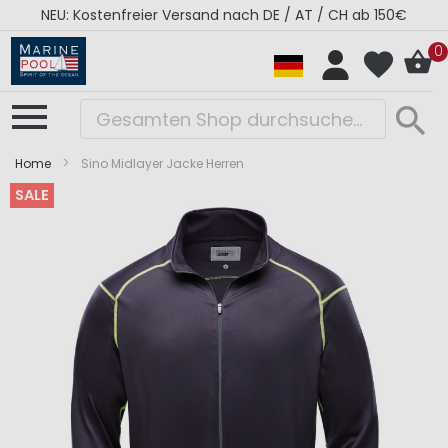
NEU: Kostenfreier Versand nach DE / AT / CH ab 150€
0
Home
Sino Midlayer Jacke Herren
SALE
Zum
Zum
Ende
Anfang
der
der
Bildergalerie
Bildergalerie
springen
springen