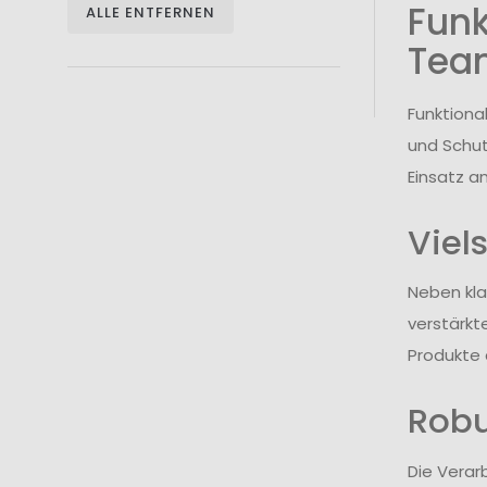
Funk
ALLE ENTFERNEN
Tea
Funktiona
und Schut
Einsatz a
Viel
Neben kl
verstärkt
Produkte 
Robu
Die Verar