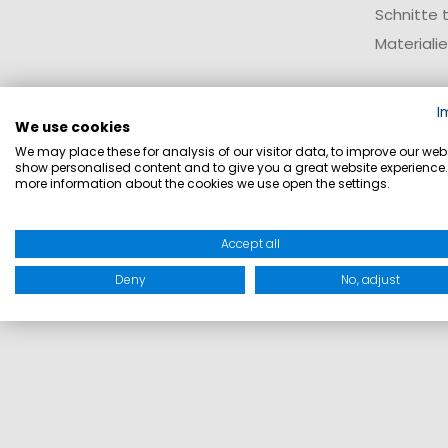
Schnitte 
Materiali
Nach
I
We use cookies
Ein Teil 
We may place these for analysis of our visitor data, to improve our webs
show personalised content and to give you a great website experience.
Diese Var
more information about the cookies we use open the settings.
möchten, 
Accept all
Deny
No, adjust