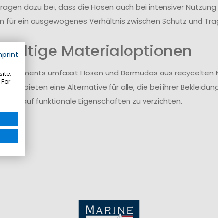
tragen dazu bei, dass die Hosen auch bei intensiver Nutzung z
en für ein ausgewogenes Verhältnis zwischen Schutz und Tr
haltige Materialoptionen
mprint
des Sortiments umfasst Hosen und Bermudas aus recycelten M
ite,
 For
ianten bieten eine Alternative für alle, die bei ihrer Beklei
ohne auf funktionale Eigenschaften zu verzichten.