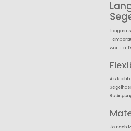
Lang
Sege
Langarmsh
Temperatu
werden. Du
Flex
Als leich
Segelhose
Bedingun
Mate
Je nach M