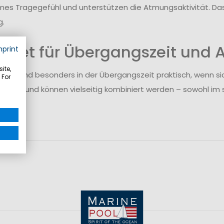
s Tragegefühl und unterstützen die Atmungsaktivität. Das 
.
gnet für Übergangszeit und A
mprint
ite,
irts sind besonders in der Übergangszeit praktisch, wenn si
 For
 Wind und können vielseitig kombiniert werden – sowohl im spo