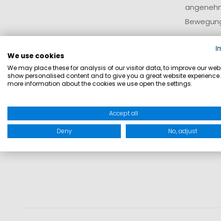
angenehme
Bewegung
Geei
I
We use cookies
We may place these for analysis of our visitor data, to improve our webs
Langarmsh
show personalised content and to give you a great website experience.
more information about the cookies we use open the settings.
Schutz vor
Accept all
Deny
No, adjust