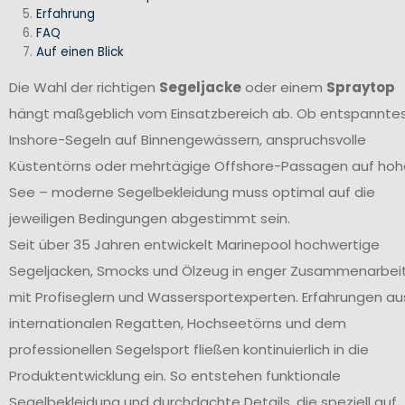
Erfahrung
FAQ
Auf einen Blick
Die Wahl der richtigen
Segeljacke
oder einem
Spraytop
hängt maßgeblich vom Einsatzbereich ab. Ob entspannte
Inshore-Segeln auf Binnengewässern, anspruchsvolle
Küstentörns oder mehrtägige Offshore-Passagen auf hoh
See – moderne Segelbekleidung muss optimal auf die
jeweiligen Bedingungen abgestimmt sein.
Seit über 35 Jahren entwickelt Marinepool hochwertige
Segeljacken, Smocks und Ölzeug in enger Zusammenarbei
mit Profiseglern und Wassersportexperten. Erfahrungen au
internationalen Regatten, Hochseetörns und dem
professionellen Segelsport fließen kontinuierlich in die
Produktentwicklung ein. So entstehen funktionale
Segelbekleidung und durchdachte Details, die speziell auf