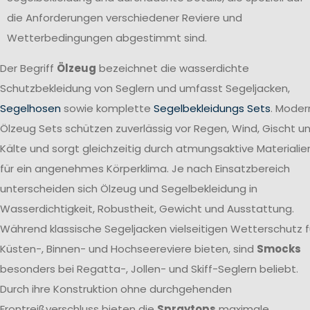
die Anforderungen verschiedener Reviere und
Wetterbedingungen abgestimmt sind.
Der Begriff
Ölzeug
bezeichnet die wasserdichte
Schutzbekleidung von Seglern und umfasst Segeljacken,
Segelhosen
sowie komplette
Segelbekleidungs Sets
. Moder
Ölzeug Sets schützen zuverlässig vor Regen, Wind, Gischt u
Kälte und sorgt gleichzeitig durch atmungsaktive Materialie
für ein angenehmes Körperklima. Je nach Einsatzbereich
unterscheiden sich Ölzeug und Segelbekleidung in
Wasserdichtigkeit, Robustheit, Gewicht und Ausstattung.
Während klassische Segeljacken vielseitigen Wetterschutz f
Küsten-, Binnen- und Hochseereviere bieten, sind
Smocks
besonders bei Regatta-, Jollen- und Skiff-Seglern beliebt.
Durch ihre Konstruktion ohne durchgehenden
Frontreißverschluss bieten die
Spraytops
maximale