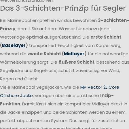
Wetterschutzfunktionen.
Das 3-Schichten-Prinzip für Segler
Bei Marinepool empfehlen wir das bewährten
3-Schichten
Prinzip
, damit Sie auf dem Wasser für nahezu jede
Wetterlage optimal ausgerüstet sind. Die
erste Schicht
(
Baselayer
)
transportiert Feuchtigkeit vom Körper weg,
während die
zweite Schicht (
Midlayer
)
für die notwendige
Wärmeisolierung sorgt. Die
äußere Schicht
, bestehend au
Segeljacke und Segelhose, schützt zuverlässig vor Wind,
Regen und Gischt.
Viele Marinepool Segeljacken, wie die
MP Vector 2L Core
Offshore Jacke
, verfügen über eine praktische
Inzip-
Funktion
. Damit lässt sich ein kompatibler Midlayer direkt in
die Jacke einzippen und beide Schichten werden zu einem
perfekt abgestimmten System. Das sorgt für zusätzlichen
Komfort, optimale Bewegungsfreiheit und maximale