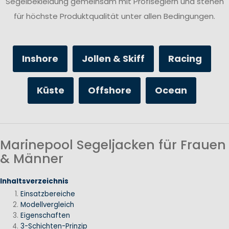
Segelbekleidung gemeinsam mit Profiseglern und stehen
für höchste Produktqualität unter allen Bedingungen.
Inshore
Jollen & Skiff
Racing
Küste
Offshore
Ocean
Marinepool Segeljacken für Frauen
& Männer
Inhaltsverzeichnis
Einsatzbereiche
Modellvergleich
Eigenschaften
3-Schichten-Prinzip