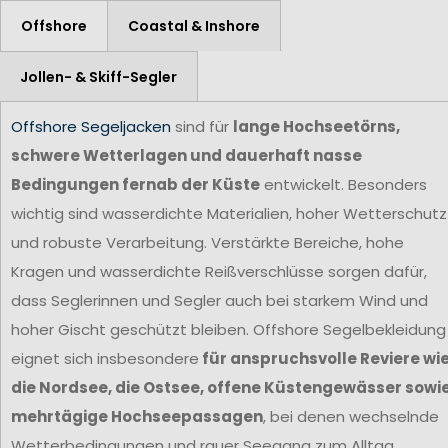
Offshore
Coastal & Inshore
Jollen- & Skiff-Segler
Offshore Segeljacken
sind für
lange Hochseetörns,
schwere Wetterlagen und dauerhaft nasse
Bedingungen fernab der Küste
entwickelt. Besonders
wichtig sind wasserdichte Materialien, hoher Wetterschutz
und robuste Verarbeitung. Verstärkte Bereiche, hohe
Kragen und wasserdichte Reißverschlüsse sorgen dafür,
dass Seglerinnen und Segler auch bei starkem Wind und
hoher Gischt geschützt bleiben. Offshore Segelbekleidung
eignet sich insbesondere
für anspruchsvolle Reviere wi
die Nordsee, die Ostsee, offene Küstengewässer sowi
mehrtägige Hochseepassagen
, bei denen wechselnde
Wetterbedingungen und rauer Seegang zum Alltag