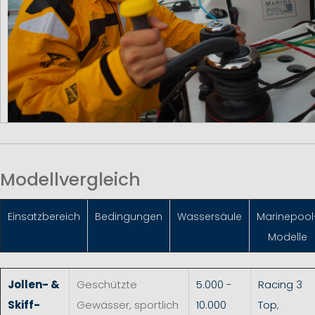
Modellvergleich
Einsatzbereich
Bedingungen
Wassersäule
Marinepool
Modelle
Jollen- &
Geschützte
5.000 -
Racing 3
Skiff-
Gewässer, sportlich
10.000
Top
,