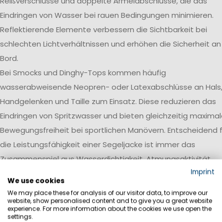
Reißverschlüsse und doppelte Ärmelabschlüsse, die das
Eindringen von Wasser bei rauen Bedingungen minimieren.
Reflektierende Elemente verbessern die Sichtbarkeit bei
schlechten Lichtverhältnissen und erhöhen die Sicherheit an
Bord.
Bei Smocks und Dinghy-Tops kommen häufig
wasserabweisende Neopren- oder Latexabschlüsse an Hals
Handgelenken und Taille zum Einsatz. Diese reduzieren das
Eindringen von Spritzwasser und bieten gleichzeitig maxima
Bewegungsfreiheit bei sportlichen Manövern. Entscheidend f
die Leistungsfähigkeit einer Segeljacke ist immer das
Zusammenspiel aus Wasserdichtigkeit, Atmungsaktivität,
Imprint
Robustheit und einer auf den jeweiligen Einsatzbereich
We use cookies
abgestimmten Ausstattung.
We may place these for analysis of our visitor data, to improve our
website, show personalised content and to give you a great website
Wasserdichtigkeit
experience. For more information about the cookies we use open the
settings.