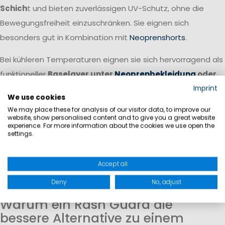
Schich
t und bieten zuverlässigen UV-Schutz, ohne die
Bewegungsfreiheit einzuschränken. Sie eignen sich
besonders gut in Kombination mit
Neoprenshorts
.
Bei kühleren Temperaturen eignen sie sich hervorragend als
funktioneller
Baselayer unter
Neoprenbekleidung
oder
weiterer Segelbekleidung
. Sie transportieren Feuchtigkeit
Imprint
We use cookies
von der Haut weg, sorgen für ein angenehmes Körperklima
We may place these for analysis of our visitor data, to improve our
und erhöhen gleichzeitig den Tragekomfort unter enger
website, show personalised content and to give you a great website
experience. For more information about the cookies we use open the
anliegender Bekleidung.
settings.
Für ein komplettes Bekleidungssystem empfehlen wir Ihnen
Accept all
dazu noch
Neoprenschuhe
, eine
Schwimmweste
so wie
Deny
No, adjust
passende
wasserdichte Taschen
.
Warum ein Rash Guard die
bessere Alternative zu einem