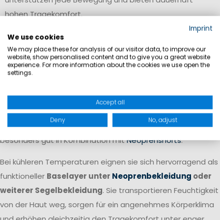
hohen Tragekomfort.
Imprint
Rash Guard als Baselayer oder
We use cookies
äußere Schicht
We may place these for analysis of our visitor data, to improve our
website, show personalised content and to give you a great website
experience. For more information about the cookies we use open the
Rash Guards sind vielseitig einsetzbar und können je nach
settings.
Wetterbedingungen unterschiedlich getragen werden.
An warmen Sommertagen dienen sie als
leichte äußere
Accept all
Schicht
und bieten zuverlässigen UV-Schutz, ohne die
Deny
No, adjust
Bewegungsfreiheit einzuschränken. Sie eignen sich
besonders gut in Kombination mit
Neoprenshorts
.
Bei kühleren Temperaturen eignen sie sich hervorragend als
funktioneller
Baselayer unter
Neoprenbekleidung
oder
weiterer Segelbekleidung
. Sie transportieren Feuchtigkeit
von der Haut weg, sorgen für ein angenehmes Körperklima
und erhöhen gleichzeitig den Tragekomfort unter enger