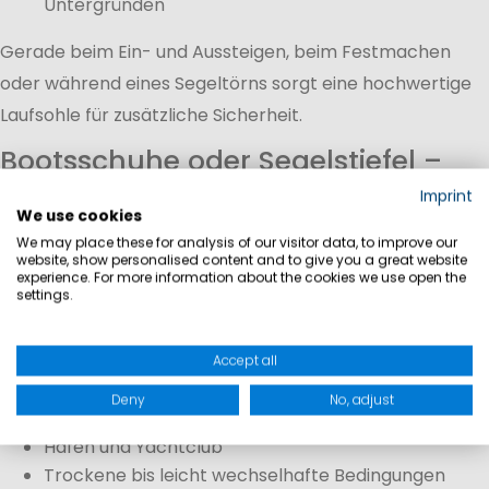
Untergründen
Gerade beim Ein- und Aussteigen, beim Festmachen
oder während eines Segeltörns sorgt eine hochwertige
Laufsohle für zusätzliche Sicherheit.
Bootsschuhe oder Segelstiefel –
Welche Wahl ist die richtige?
Imprint
We use cookies
Die Wahl des passenden Schuhwerks hängt in erster Linie
We may place these for analysis of our visitor data, to improve our
website, show personalised content and to give you a great website
vom Einsatzbereich und den Wetterbedingungen ab.
experience. For more information about the cookies we use open the
settings.
Bootsschuhe
Bootsschuhe eignen sich besonders für:
Freizeitsegeln
Accept all
Tagesausflüge
Deny
No, adjust
Yachturlaub
Hafen und Yachtclub
Trockene bis leicht wechselhafte Bedingungen