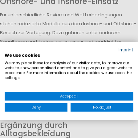
Offshore- und Inshore-Einsatz
Für unterschiedliche Reviere und Wetterbedingungen
stehen reduzierte Modelle aus dem Inshore- und Offshore-
Bereich zur Verfügung. Dazu gehören unter anderem
Segelhosen und Jacken mit wasser- und winddichten
Eigenschaften, die auf wechselnde Bedingungen ausgelegt
Imprint
We use cookies
sind.
We may place these for analysis of our visitor data, to improve our
Funktion und Wetterschutz
website, show personalised content and to give you a great website
experience. For more information about the cookies we use open the
settings.
Die angebotenen Produkte unterstützen den Schutz vor
Wind und Nässe und tragen zu einem angenehmen
Accept all
Tragegefühl bei. Funktionale Materialien helfen dabei, auch
bei längeren Aufenthalten auf dem Wasser komfortabel
Deny
No, adjust
ausgerüstet zu bleiben.
Ergänzung durch
Alltagsbekleidung