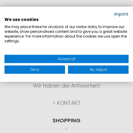
Imprint
We use cookies
We may place these for analysis of our visitor data, to improve our
website, show personalised content and to give you a great website
experience. For more information about the cookies we use open the
settings.
KONTAKT
Accept all
Deny
No, adjust
Sie haben Fragen?
Wir haben die Antworten!
> KONTAKT
SHOPPING