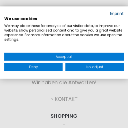
Imprint
We use cookies
We may place these for analysis of our visitor data, to improve our
website, show personalised content and to give you a great website
experience. For more information about the cookies we use open the
settings.
KONTAKT
Accept all
Deny
No, adjust
Sie haben Fragen?
Wir haben die Antworten!
> KONTAKT
SHOPPING