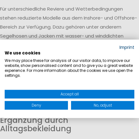
Für unterschiedliche Reviere und Wetterbedingungen
stehen reduzierte Modelle aus dem Inshore- und Offshore-
Bereich zur Verfügung. Dazu gehören unter anderem
Segelhosen und Jacken mit wasser- und winddichten
Eigenschaften, die auf wechselnde Bedingungen ausgelegt
Imprint
We use cookies
sind.
Funktion und Wetterschutz
We may place these for analysis of our visitor data, to improve our
website, show personalised content and to give you a great website
experience. For more information about the cookies we use open the
Die angebotenen Produkte unterstützen den Schutz vor
settings.
Wind und Nässe und tragen zu einem angenehmen
Tragegefühl bei. Funktionale Materialien helfen dabei, auch
Accept all
bei längeren Aufenthalten auf dem Wasser komfortabel
Deny
No, adjust
ausgerüstet zu bleiben.
Ergänzung durch
Alltagsbekleidung