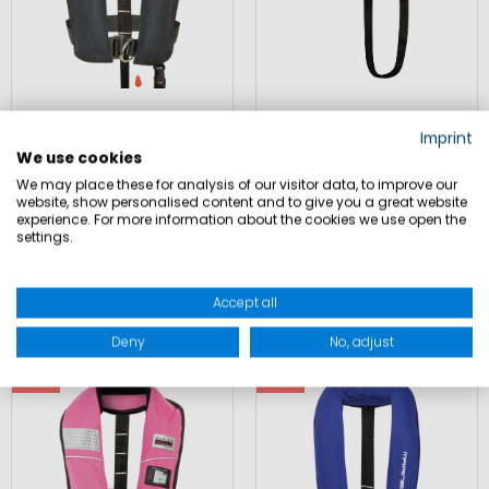
150N CLASSIC ISO
MARINEPOOL ISO 150N
Imprint
LIFEJACKET LB HR INKL.
JUNIOR RETTUNGSWESTE
We use cookies
SICHERUNGSLEINE
UML
We may place these for analysis of our visitor data, to improve our
website, show personalised content and to give you a great website
experience. For more information about the cookies we use open the
settings.
105,80 €
64,90 €
162,80 €
99,90 €
Inkl. MwSt.
,
zzgl.
Inkl. MwSt.
,
zzgl.
Accept all
Versandkosten
Versandkosten
Deny
No, adjust
SALE
SALE