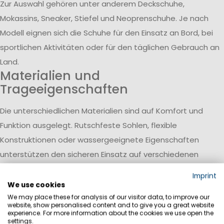
Zur Auswahl gehören unter anderem Deckschuhe,
Mokassins, Sneaker, Stiefel und Neoprenschuhe. Je nach
Modell eignen sich die Schuhe für den Einsatz an Bord, bei
sportlichen Aktivitäten oder für den täglichen Gebrauch an
Land.
Materialien und
Trageeigenschaften
Die unterschiedlichen Materialien sind auf Komfort und
Funktion ausgelegt. Rutschfeste Sohlen, flexible
Konstruktionen oder wassergeeignete Eigenschaften
unterstützen den sicheren Einsatz auf verschiedenen
Untergründen.
Imprint
Auswahl und Ergänzung
We use cookies
We may place these for analysis of our visitor data, to improve our
Die reduzierten Modelle ermöglichen es, bestehende
website, show personalised content and to give you a great website
experience. For more information about the cookies we use open the
Ausrüstung zu ergänzen oder gezielt ein passendes Paar
settings.