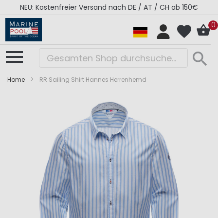
NEU: Kostenfreier Versand nach DE / AT / CH ab 150€
0
Home
RR Sailing Shirt Hannes Herrenhemd
Zum
Zum
Ende
Anfang
der
der
Bildergalerie
Bildergalerie
springen
springen