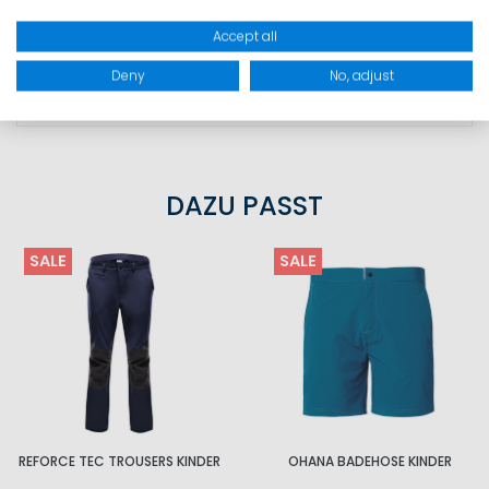
GRÖSSEN
Accept all
Deny
No, adjust
PRODUKTSICHERHEIT
DAZU PASST
SALE
SALE
REFORCE TEC TROUSERS KINDER
OHANA BADEHOSE KINDER