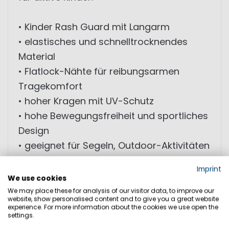
• Kinder Rash Guard mit Langarm
• elastisches und schnelltrocknendes
Material
• Flatlock-Nähte für reibungsarmen
Tragekomfort
• hoher Kragen mit UV-Schutz
• hohe Bewegungsfreiheit und sportliches
Design
• geeignet für Segeln, Outdoor-Aktivitäten
und Strand
Imprint
• Marinepool Schriftzug auf dem Rücken
We use cookies
We may place these for analysis of our visitor data, to improve our
website, show personalised content and to give you a great website
MATERIAL: 86% Polyester; 14% Elasthan
experience. For more information about the cookies we use open the
settings.