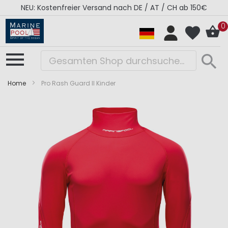
NEU: Kostenfreier Versand nach DE / AT / CH ab 150€
0
Home
Pro Rash Guard II Kinder
Zum
Zum
Ende
Anfang
der
der
Bildergalerie
Bildergalerie
springen
springen