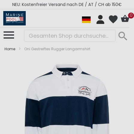
NEU: Kostenfreier Versand nach DE / AT / CH ab 150€
0
Home
Oni Gestreiftes Rugger Langarmshirt
Zum
Zum
Ende
Anfang
der
der
Bildergalerie
Bildergalerie
springen
springen