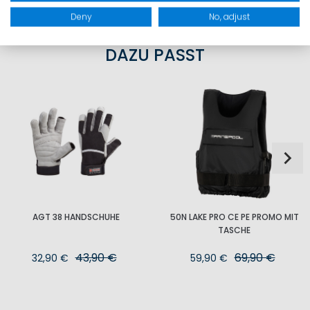
Deny
No, adjust
DAZU PASST
AGT 38 HANDSCHUHE
50N LAKE PRO CE PE PROMO MIT
TASCHE
43,90 €
69,90 €
32,90 €
59,90 €