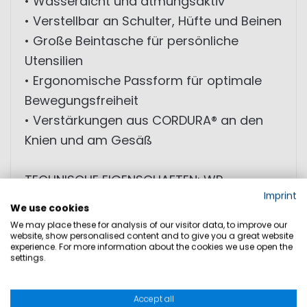
• Wasserdicht und atmungsaktiv
• Verstellbar an Schulter, Hüfte und Beinen
• Große Beintasche für persönliche
Utensilien
• Ergonomische Passform für optimale
Bewegungsfreiheit
• Verstärkungen aus CORDURA® an den
Knien und am Gesäß
TECHNISCHE EIGENSCHAFTEN: WP
Imprint
20.000mm - MVP 35.000g/sqm/24h
We use cookies
We may place these for analysis of our visitor data, to improve our
website, show personalised content and to give you a great website
experience. For more information about the cookies we use open the
GRÖSSEN
settings.
PRODUKTSICHERHEIT
Accept all