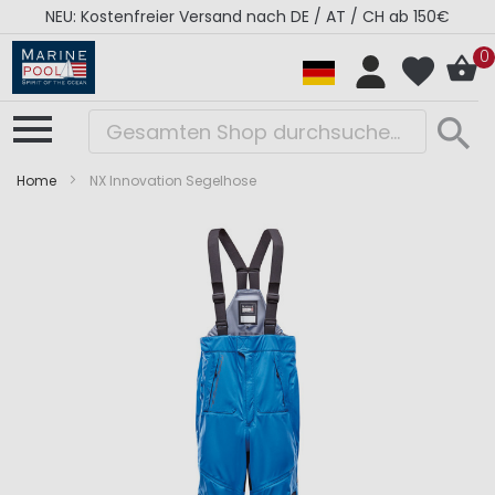
NEU: Kostenfreier Versand nach DE / AT / CH ab 150€
0
Home
NX Innovation Segelhose
Zum
Zum
Ende
Anfang
der
der
Bildergalerie
Bildergalerie
springen
springen