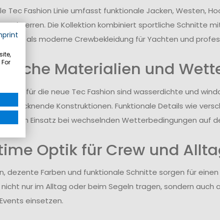
lle Tec Fashion Linie umfasst funktionale Jacken, Westen, H
 und Herren. Die Kollektion kombiniert sportliche Schnitte mi
mprint
t auch als moderne Crewbekleidung für Yachten und profes
ite,
 For
nische Materialien und Wett
istisch für die neue Tec Fashion sind wasserdichte und wind
nelltrocknende Konstruktionen. Funktionale Details wie vers
zen den Einsatz bei wechselnden Wetterbedingungen auf d
time Optik für Crew und Allt
ien, dezente Farben und funktionale Schnitte sorgen für einen
s nicht nur im Alltag oder beim Segeln tragen, sondern auc
Events einsetzen.