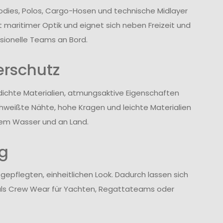
oodies, Polos, Cargo-Hosen und technische Midlayer
t maritimer Optik und eignet sich neben Freizeit und
sionelle Teams an Bord.
erschutz
dichte Materialien, atmungsaktive Eigenschaften
chweißte Nähte, hohe Kragen und leichte Materialien
em Wasser und an Land.
ag
 gepflegten, einheitlichen Look. Dadurch lassen sich
h als Crew Wear für Yachten, Regattateams oder