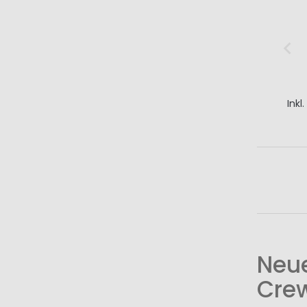
Inkl
I
Neue
Cre