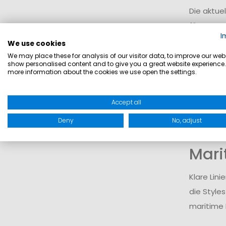
Die aktue
für Damen
I
Segelspor
We use cookies
We may place these for analysis of our visitor data, to improve our webs
show personalised content and to give you a great website experience.
Tech
more information about the cookies we use open the settings.
Charakter
Accept all
sowie sch
Deny
No, adjust
unterstüt
Mari
Klare Lin
die Style
maritime 