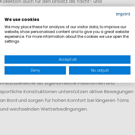
Kollektion auch für den Einsatz als Yacht- und
Crewbekleidung interessant. Technische Polos, Midlayer und
Imprint
wetterfestes Ölzeug lassen sich einheitlich kombinieren und
We use cookies
eignen sich für professionelle Teams an Bord ebenso wie für
We may place these for analysis of our visitor data, to improve our
website, show personalised content and to give you a great website
Regatta-Crews oder Charterunternehmen.
experience. For more information about the cookies we use open the
settings.
Entwickelt für Regatta, Offshore
und Freizeit
Accept all
Von leichten Dinghy-Produkten bis hin zu Offshore-Ölzeug
Deny
No, adjust
deckt die neue Segelkollektion unterschiedliche
Einsatzbereiche ab. Ergonomische Passformen und
sportliche Konstruktionen unterstützen aktive Bewegungen
an Bord und sorgen für hohen Komfort bei längeren Törns
und wechselnden Wetterbedingungen.