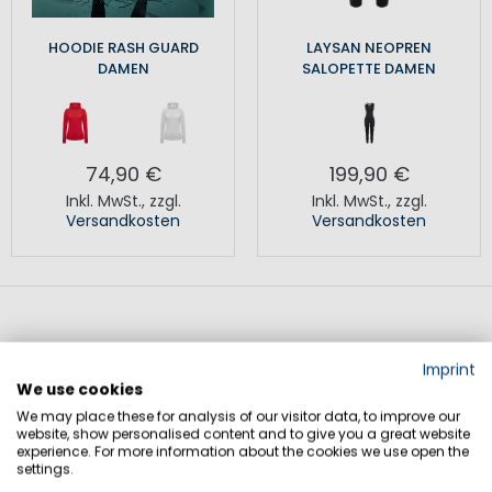
HOODIE RASH GUARD
LAYSAN NEOPREN
DAMEN
SALOPETTE DAMEN
74,90 €
199,90 €
Inkl. MwSt.
,
zzgl.
Inkl. MwSt.
,
zzgl.
Versandkosten
Versandkosten
Imprint
Neue Segelbekleidung für
We use cookies
Wassersport und Yachtalltag
We may place these for analysis of our visitor data, to improve our
website, show personalised content and to give you a great website
experience. For more information about the cookies we use open the
settings.
Die aktuelle Kollektion umfasst wasserdichte Segeljacken,