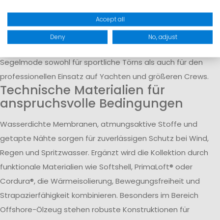
Segelhosen, Salopetten, Rash Guards, Smocks,
Trockenanzüge, Neoprenbekleidung und technische
Accept all
Midlayer für Damen und Herren. Entwickelt für Inshore-,
Deny
No, adjust
Offshore- und Regattaeinsätze, eignet sich die neue
Segelmode sowohl für sportliche Törns als auch für den
professionellen Einsatz auf Yachten und größeren Crews.
Technische Materialien für
anspruchsvolle Bedingungen
Wasserdichte Membranen, atmungsaktive Stoffe und
getapte Nähte sorgen für zuverlässigen Schutz bei Wind,
Regen und Spritzwasser. Ergänzt wird die Kollektion durch
funktionale Materialien wie Softshell, PrimaLoft® oder
Cordura®, die Wärmeisolierung, Bewegungsfreiheit und
Strapazierfähigkeit kombinieren. Besonders im Bereich
Offshore-Ölzeug stehen robuste Konstruktionen für