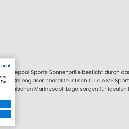
mprint
rinepool Sports Sonnenbrille besticht durch das 
ite,
n Brillengläser charakteristisch für die MP Sport S
 For
em technischen Marinepool-Logo sorgen für idealen H