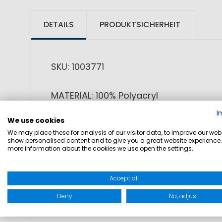
DETAILS
PRODUKTSICHERHEIT
SKU: 1003771
MATERIAL: 100% Polyacryl
I
We use cookies
PRODUKTINFORMATIONEN: Die moderne Ma
We may place these for analysis of our visitor data, to improve our webs
Neben dem Carbon-Design sind die ovale
show personalised content and to give you a great website experience.
more information about the cookies we use open the settings.
polarisiert. Die 3D-Brillenbügel mit d
komplettiert jeden sportlichen Look.
Accept all
• sportliches Carbon-Design
Deny
No, adjust