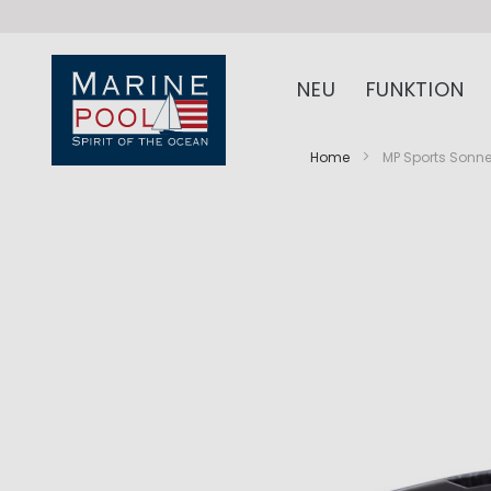
NEU
FUNKTION
Home
MP Sports Sonne
Zum
Zum
Ende
Anfang
der
der
Bildergalerie
Bildergalerie
springen
springen