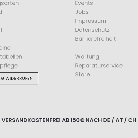
gsarten
Events
d
Jobs
Impressum
f
Datenschutz
Barrierefreiheit
eine
tabellen
Wartung
pflege
Reparaturservice
Store
AG WIDERRUFEN
VERSANDKOSTENFREI AB 150€ NACH DE / AT / CH