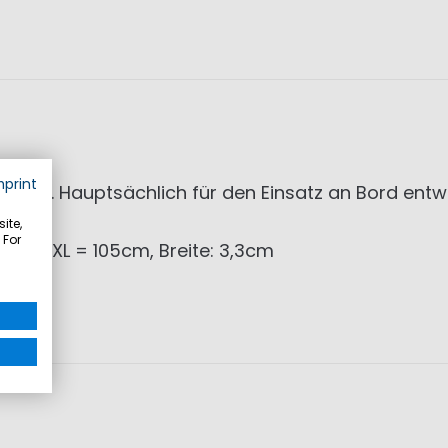
mprint
hnalle. Hauptsächlich für den Einsatz an Bord entw
ite,
 For
0cm, XXL = 105cm, Breite: 3,3cm