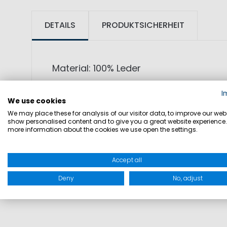
DETAILS
PRODUKTSICHERHEIT
Material: 100% Leder
I
Features: Echtleder Gürtel mit Metallsc
We use cookies
We may place these for analysis of our visitor data, to improve our webs
show personalised content and to give you a great website experience.
Besonderheiten: S / M = 90cm, L / XL10
more information about the cookies we use open the settings.
Farben: navy
Accept all
Deny
No, adjust