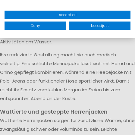
weiches Tragegefühl. Merinowolle unterstützt je nach
Materialmischung die Wärmeleistung und ein
Accept all
ausgeglichenes Körperklima. Beide Varianten eignen sich für
Deny
No, adjust
Reisen, Wanderungen, Spaziergänge, den Alltag oder
Aktivitäten am Wasser.
Ihre reduzierte Gestaltung macht sie auch modisch
vielseitig. Eine schlichte Merinojacke lässt sich mit Hemd und
Chino gepflegt kombinieren, während eine Fleecejacke mit
Polo, Jeans oder funktionaler Hose sportlicher wirkt. Damit
reicht ihr Einsatz vom kühlen Morgen im Freien bis zum
entspannten Abend an der Küste.
Wattierte und gesteppte Herrenjacken
Wattierte Herrenjacken sorgen für zusätzliche Wärme, ohne
zwangsläufig schwer oder voluminös zu sein. Leichte