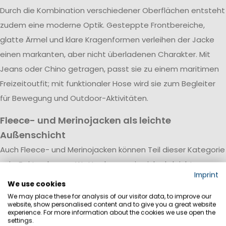
Durch die Kombination verschiedener Oberflächen entsteht
zudem eine moderne Optik. Gesteppte Frontbereiche,
glatte Ärmel und klare Kragenformen verleihen der Jacke
einen markanten, aber nicht überladenen Charakter. Mit
Jeans oder Chino getragen, passt sie zu einem maritimen
Freizeitoutfit; mit funktionaler Hose wird sie zum Begleiter
für Bewegung und Outdoor-Aktivitäten.
Fleece- und Merinojacken als leichte
Außenschicht
Auch Fleece- und Merinojacken können Teil dieser Kategorie
sein. Bei trockenem Wetter lassen sie sich als leichte
Imprint
Außenjacke tragen. Unter einer Softshell-, Regen- oder
We use cookies
Winterjacke übernehmen sie die Funktion einer isolierenden
We may place these for analysis of our visitor data, to improve our
website, show personalised content and to give you a great website
Zwischenschicht.
experience. For more information about the cookies we use open the
settings.
Fleece bietet unkomplizierte Wärme und ein angenehm