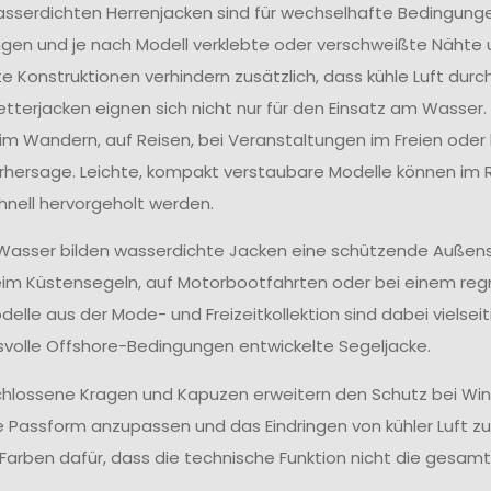
asserdichten Herrenjacken sind für wechselhafte Bedingu
gen und je nach Modell verklebte oder verschweißte Nähte 
e Konstruktionen verhindern zusätzlich, dass kühle Luft durch
tterjacken eignen sich nicht nur für den Einsatz am Wasser
eim Wandern, auf Reisen, bei Veranstaltungen im Freien ode
hersage. Leichte, kompakt verstaubare Modelle können i
hnell hervorgeholt werden.
asser bilden wasserdichte Jacken eine schützende Außenschi
eim Küstensegeln, auf Motorbootfahrten oder bei einem reg
elle aus der Mode- und Freizeitkollektion sind dabei vielseit
volle Offshore-Bedingungen entwickelte Segeljacke.
lossene Kragen und Kapuzen erweitern den Schutz bei Win
ie Passform anzupassen und das Eindringen von kühler Luft zu 
Farben dafür, dass die technische Funktion nicht die gesam