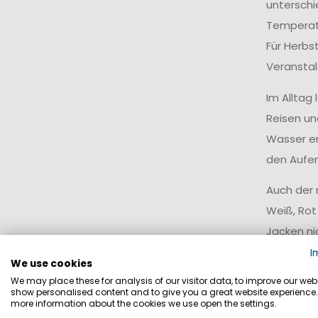
unterschie
Temperatu
Für Herbs
Veranstal
Im Alltag
Reisen un
Wasser er
den Aufen
Auch der 
Weiß, Rot
Jacken ni
kombinier
I
We use cookies
We may place these for analysis of our visitor data, to improve our webs
Leichte
show personalised content and to give you a great website experience.
more information about the cookies we use open the settings.
Unsere le