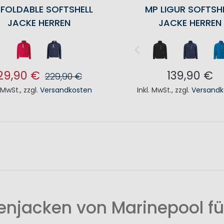
 FOLDABLE SOFTSHELL
MP LIGUR SOFTSH
JACKE HERREN
JACKE HERREN
29,90 €
139,90 €
229,90 €
. MwSt.
,
zzgl.
Versandkosten
Inkl. MwSt.
,
zzgl.
Versandk
N DEN WARENKORB
IN DEN WAREN
enjacken von Marinepool für