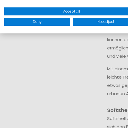
gefüttert
Accept all
Sommerabe
Deny
No, adjust
ablegen.
Je nach M
können ei
ermöglich
und viele 
Mit einem
leichte F
etwas gep
urbanen A
Softshel
Softshell
sich den 