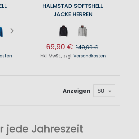
ELL
HALMSTAD SOFTSHELL
JACKE HERREN
69,90 €
149,90 €
osten
Inkl. MwSt.
,
zzgl.
Versandkosten
KORB
IN DEN WARENKORB
Anzeigen
 jede Jahreszeit