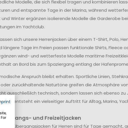
dliche Modelle, die sich flexibel tragen und kombinieren lass
ren und entspannte Tage in der Marina, während wetterfes
t und Winter ergänzen isolierende Modelle die Garderobe be
tungen im Yachtclub.
 lassen sich unsere Herrenjacken über einem T-Shirt, Polo, H
d längere Tage im Freien passen funktionale Shirts, Fleece o
gänzen wind- und wetterfeste Modelle maritime Freizeitk
thalt an Bord bis zum Spaziergang entlang der Hafenprom
modische Anspruch bleibt erhalten. Sportliche Linien, Stehk
 oder zurückhaltende Naturtöne greifen die Atmosphäre von
cht ausschließlich technisch, sondern lassen sich ebenso zu J
en. So entsteht ein vielseitiger Auftritt für Alltag, Marina,
mprint
ite,
 Übergangs- und Freizeitjacken
 For
ichten Übergangsjacken für Herren sind für Tage gemacht, an d