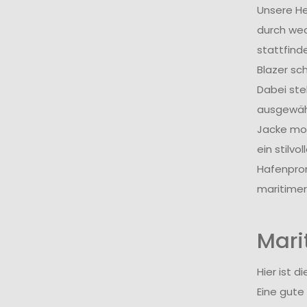
Unsere He
durch wec
stattfind
Blazer sc
Dabei steh
ausgewähl
Jacke mor
ein stilv
Hafenprom
maritimer
Mari
Hier ist 
Eine gute