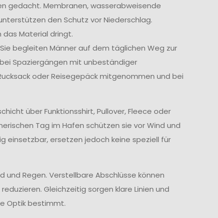
ngen gedacht. Membranen, wasserabweisende
unterstützen den Schutz vor Niederschlag.
 das Material dringt.
. Sie begleiten Männer auf dem täglichen Weg zur
r bei Spaziergängen mit unbeständiger
m Rucksack oder Reisegepäck mitgenommen und bei
cht über Funktionsshirt, Pullover, Fleece oder
nerischen Tag im Hafen schützen sie vor Wind und
ig einsetzbar, ersetzen jedoch keine speziell für
d und Regen. Verstellbare Abschlüsse können
reduzieren. Gleichzeitig sorgen klare Linien und
te Optik bestimmt.