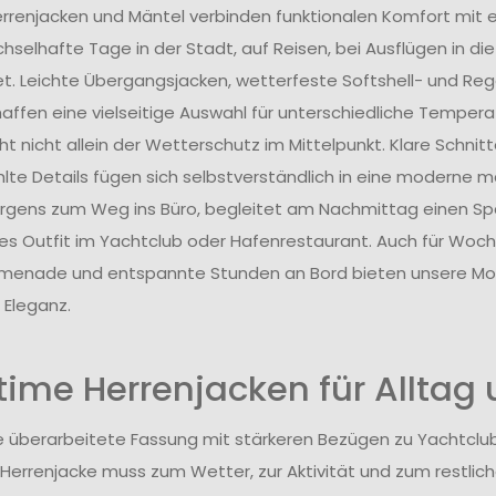
rrenjacken und Mäntel verbinden funktionalen Komfort mit ei
hselhafte Tage in der Stadt, auf Reisen, bei Ausflügen in d
et. Leichte Übergangsjacken, wetterfeste Softshell- und Re
haffen eine vielseitige Auswahl für unterschiedliche Temperat
t nicht allein der Wetterschutz im Mittelpunkt. Klare Schnitte
te Details fügen sich selbstverständlich in eine moderne ma
gens zum Weg ins Büro, begleitet am Nachmittag einen Sp
olles Outfit im Yachtclub oder Hafenrestaurant. Auch für Woc
enade und entspannte Stunden an Bord bieten unsere Mode
 Eleganz.
time Herrenjacken für Alltag u
die überarbeitete Fassung mit stärkeren Bezügen zu Yachtclub
 Herrenjacke muss zum Wetter, zur Aktivität und zum restlich