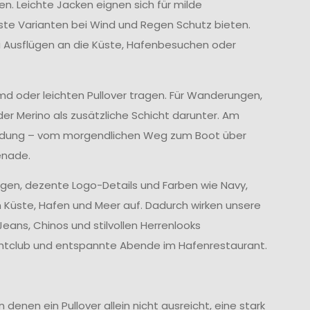
en. Leichte Jacken eignen sich für milde
te Varianten bei Wind und Regen Schutz bieten.
i Ausflügen an die Küste, Hafenbesuchen oder
emd oder leichten Pullover tragen. Für Wanderungen,
der Merino als zusätzliche Schicht darunter. Am
leidung – vom morgendlichen Weg zum Boot über
enade.
ragen, dezente Logo-Details und Farben wie Navy,
 Küste, Hafen und Meer auf. Dadurch wirken unsere
eans, Chinos und stilvollen Herrenlooks
 Yachtclub und entspannte Abende im Hafenrestaurant.
enen ein Pullover allein nicht ausreicht, eine stark