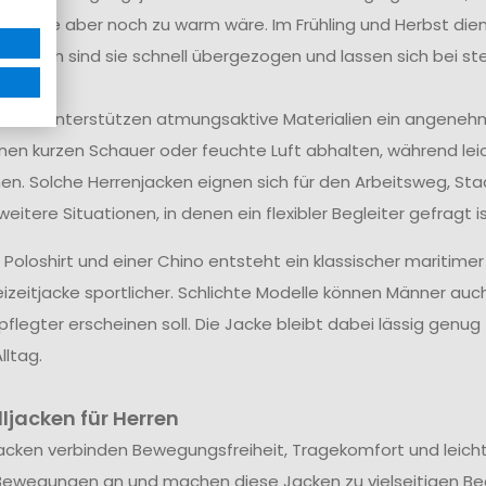
e Jacke aber noch zu warm wäre. Im Frühling und Herbst dien
nden sind sie schnell übergezogen und lassen sich bei st
odell unterstützen atmungsaktive Materialien ein angene
nen kurzen Schauer oder feuchte Luft abhalten, während le
en. Solche Herrenjacken eignen sich für den Arbeitsweg, S
weitere Situationen, in denen ein flexibler Begleiter gefragt is
 Poloshirt und einer Chino entsteht ein klassischer maritimer
reizeitjacke sportlicher. Schlichte Modelle können Männer a
flegter erscheinen soll. Die Jacke bleibt dabei lässig genug
lltag.
ljacken für Herren
jacken verbinden Bewegungsfreiheit, Tragekomfort und leich
Bewegungen an und machen diese Jacken zu vielseitigen Begle