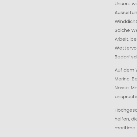
Unsere w
Ausrüstun
Winddicht
Solche We
Arbeit, b
Wettervor
Bedarf sc
Auf dem W
Merino. B
Nässe. Mod
anspruchs
Hochgesch
helfen, d
maritime 