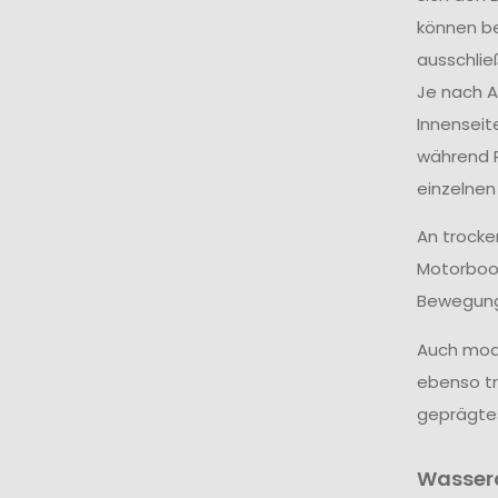
können be
ausschlie
Je nach A
Innenseit
während R
einzelnen
An trocke
Motorboot
Bewegungs
Auch modi
ebenso tr
geprägtes
Wasserd