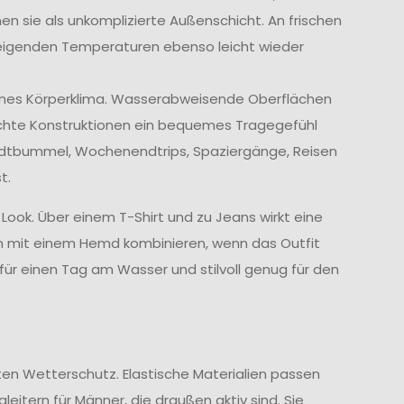
en sie als unkomplizierte Außenschicht. An frischen
eigenden Temperaturen ebenso leicht wieder
hmes Körperklima. Wasserabweisende Oberflächen
ichte Konstruktionen ein bequemes Tragegefühl
tadtbummel, Wochenendtrips, Spaziergänge, Reisen
t.
 Look. Über einem T-Shirt und zu Jeans wirkt eine
uch mit einem Hemd kombinieren, wenn das Outfit
 für einen Tag am Wasser und stilvoll genug für den
ten Wetterschutz. Elastische Materialien passen
itern für Männer, die draußen aktiv sind. Sie