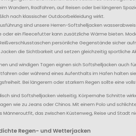
im Wandern, Radfahren, auf Reisen oder bei längeren Spaz
ßlich nach klassischer Outdoorbekleidung wirkt.
usführung sind unsere Herren-Softshelljacken wasserabweis
e oder ein Fleecefutter kann zusätzliche Wärme bieten. Mod
eißverschlusstaschen persönliche Gegenstände sicher aufn
 Jacken die Sichtbarkeit und setzen gleichzeitig sportliche A
nen und windigen Tagen eignen sich Softshelljacken auch fü
fahren oder während eines Aufenthalts im Hafen halten si
freiheit. Bei längerem oder starkem Regen sollte eine vol
sch sind Softshelljacken vielseitig. Körpernahe Schnitte wir
agen wie zu Jeans oder Chinos. Mit einem Polo und schlicht
 Männeroutfit, das zwischen Küstenweg, Reise und Stadt n
ichte Regen- und Wetterjacken