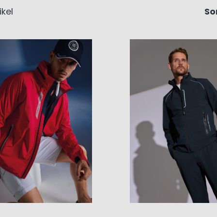
ikel
So