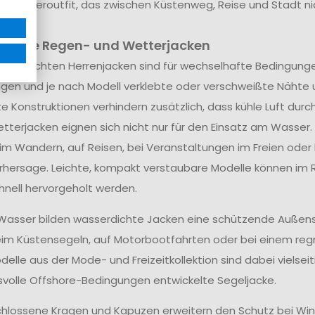
 Männeroutfit, das zwischen Küstenweg, Reise und Stadt n
ichte Regen- und Wetterjacken
asserdichten Herrenjacken sind für wechselhafte Bedingu
gen und je nach Modell verklebte oder verschweißte Nähte 
e Konstruktionen verhindern zusätzlich, dass kühle Luft durch
tterjacken eignen sich nicht nur für den Einsatz am Wasser
eim Wandern, auf Reisen, bei Veranstaltungen im Freien ode
hersage. Leichte, kompakt verstaubare Modelle können i
hnell hervorgeholt werden.
asser bilden wasserdichte Jacken eine schützende Außenschi
eim Küstensegeln, auf Motorbootfahrten oder bei einem reg
elle aus der Mode- und Freizeitkollektion sind dabei vielseit
volle Offshore-Bedingungen entwickelte Segeljacke.
lossene Kragen und Kapuzen erweitern den Schutz bei Win