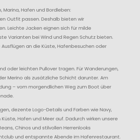
, Marina, Hafen und Bordleben:
en Outfit passen. Deshalb bieten wir
en. Leichte Jacken eignen sich für milde
te Varianten bei Wind und Regen Schutz bieten.
i Ausflügen an die Küste, Hafenbesuchen oder
emd oder leichten Pullover tragen. Für Wanderungen,
der Merino als zusätzliche Schicht darunter. Am
leidung – vom morgendlichen Weg zum Boot über
enade.
ragen, dezente Logo-Details und Farben wie Navy,
 Küste, Hafen und Meer auf. Dadurch wirken unsere
eans, Chinos und stilvollen Herrenlooks
 Yachtclub und entspannte Abende im Hafenrestaurant.