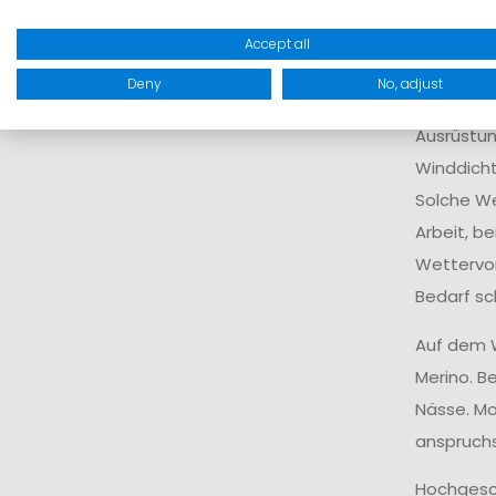
geprägtes
Accept all
Wasserd
Deny
No, adjust
Unsere w
Ausrüstun
Winddicht
Solche We
Arbeit, b
Wettervor
Bedarf sc
Auf dem W
Merino. B
Nässe. Mod
anspruchs
Hochgesch