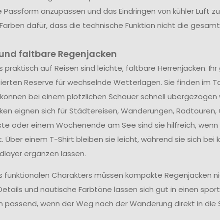
ie Passform anzupassen und das Eindringen von kühler Luft zu 
Farben dafür, dass die technische Funktion nicht die gesam
 und faltbare Regenjacken
 praktisch auf Reisen sind leichte, faltbare Herrenjacken. I
ierten Reserve für wechselnde Wetterlagen. Sie finden im Ta
 können bei einem plötzlichen Schauer schnell übergezogen
ken eignen sich für Städtereisen, Wanderungen, Radtouren,
ste oder einem Wochenende am See sind sie hilfreich, wenn 
t. Über einem T-Shirt bleiben sie leicht, während sie sich b
dlayer ergänzen lassen.
es funktionalen Charakters müssen kompakte Regenjacken nich
etails und nautische Farbtöne lassen sich gut in einen sportl
 passend, wenn der Weg nach der Wanderung direkt in die 