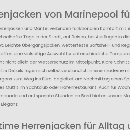
enjacken von Marinepool für
rrenjacken und Mäntel verbinden funktionalen Komfort mit ei
hselhafte Tage in der Stadt, auf Reisen, bei Ausflügen in d
et. Leichte Übergangsjacken, wetterfeste Softshell- und Re
haffen eine vielseitige Auswahl für unterschiedliche Temperat
t nicht allein der Wetterschutz im Mittelpunkt. Klare Schnitte
te Details fügen sich selbstverständlich in eine moderne ma
gens zum Weg ins Büro, begleitet am Nachmittag einen Sp
olles Outfit im Yachtclub oder Hafenrestaurant. Auch für Woc
enade und entspannte Stunden an Bord bieten unsere Mode
 Eleganz.
time Herrenjacken für Alltag u