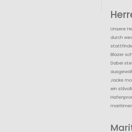
Herr
Unsere He
durch wec
stattfind
Blazer sc
Dabei steh
ausgewähl
Jacke mor
ein stilv
Hafenprom
maritimer
Mari