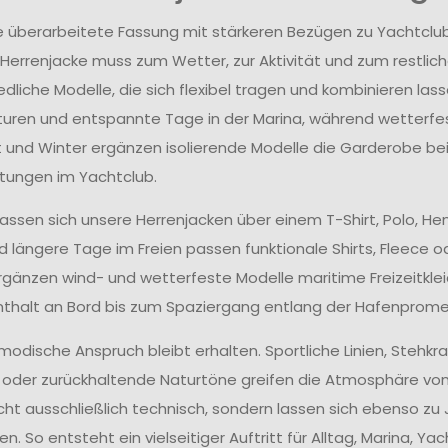
die überarbeitete Fassung mit stärkeren Bezügen zu Yachtclub
 Herrenjacke muss zum Wetter, zur Aktivität und zum restlich
dliche Modelle, die sich flexibel tragen und kombinieren lass
ren und entspannte Tage in der Marina, während wetterfes
t und Winter ergänzen isolierende Modelle die Garderobe be
tungen im Yachtclub.
 lassen sich unsere Herrenjacken über einem T-Shirt, Polo, H
d längere Tage im Freien passen funktionale Shirts, Fleece o
gänzen wind- und wetterfeste Modelle maritime Freizeitk
thalt an Bord bis zum Spaziergang entlang der Hafenprom
modische Anspruch bleibt erhalten. Sportliche Linien, Stehk
 oder zurückhaltende Naturtöne greifen die Atmosphäre von
cht ausschließlich technisch, sondern lassen sich ebenso zu J
en. So entsteht ein vielseitiger Auftritt für Alltag, Marina,