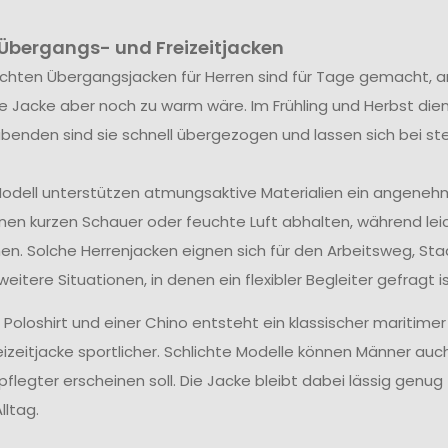
 Übergangs- und Freizeitjacken
ichten Übergangsjacken für Herren sind für Tage gemacht, an d
e Jacke aber noch zu warm wäre. Im Frühling und Herbst dien
nden sind sie schnell übergezogen und lassen sich bei st
odell unterstützen atmungsaktive Materialien ein angene
nen kurzen Schauer oder feuchte Luft abhalten, während le
en. Solche Herrenjacken eignen sich für den Arbeitsweg, S
weitere Situationen, in denen ein flexibler Begleiter gefragt is
 Poloshirt und einer Chino entsteht ein klassischer maritimer
reizeitjacke sportlicher. Schlichte Modelle können Männer a
flegter erscheinen soll. Die Jacke bleibt dabei lässig genug
lltag.