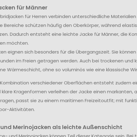
acken für Männer
bridjacken für Herren verbinden unterschiedliche Materialie
 Bereiche schützen häufig den Oberkörper, während elastisc
zen. Dadurch entsteht eine leichte Jacke für Männer, die Ko
ren möchten.
ken eignen sich besonders für die Übergangszeit. Sie können
tunden im Freien getragen werden. Auch bei trockenen und 
 Wärmeschicht, ohne so voluminös wie eine klassische Wint
 Kombination verschiedener Oberflächen entsteht zudem ei
 klare Kragenformen verleihen der Jacke einen markanten, a
ragen, passt sie zu einem maritimen Freizeitoutfit; mit funk
or-Aktivitäten.
 und Merinojacken als leichte Außenschicht
ce- und Merinojacken können Teil dieser Kategorie sein. Bei 