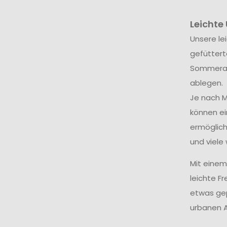
Leichte
Unsere le
gefüttert
Sommerabe
ablegen.
Je nach M
können ei
ermöglich
und viele 
Mit einem
leichte F
etwas gep
urbanen A