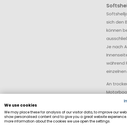
Softshel
Softshell
sich den 
können be
ausschlie
Je nach A
Innenseit
während R
einzelnen
An trocke
Motorboot
Bewegungs
I
We use cookies
Auch modi
We may place these for analysis of our visitor data, to improve our webs
show personalised content and to give you a great website experience.
ebenso tr
more information about the cookies we use open the settings.