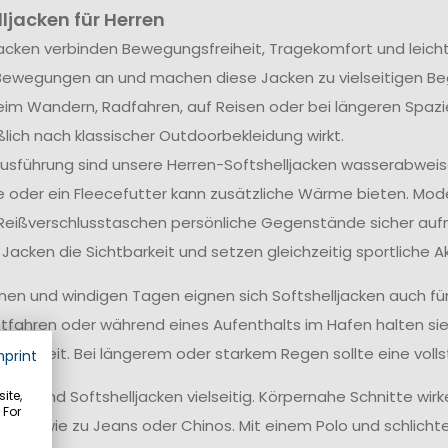
ljacken für Herren
jacken verbinden Bewegungsfreiheit, Tragekomfort und leich
Bewegungen an und machen diese Jacken zu vielseitigen Begle
im Wandern, Radfahren, auf Reisen oder bei längeren Spaz
ßlich nach klassischer Outdoorbekleidung wirkt.
usführung sind unsere Herren-Softshelljacken wasserabweis
e oder ein Fleecefutter kann zusätzliche Wärme bieten. Mod
eißverschlusstaschen persönliche Gegenstände sicher aufn
 Jacken die Sichtbarkeit und setzen gleichzeitig sportliche A
nen und windigen Tagen eignen sich Softshelljacken auch fü
fahren oder während eines Aufenthalts im Hafen halten si
freiheit. Bei längerem oder starkem Regen sollte eine vol
mprint
sch sind Softshelljacken vielseitig. Körpernahe Schnitte wir
ite,
 For
agen wie zu Jeans oder Chinos. Mit einem Polo und schlicht