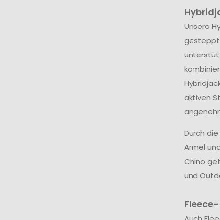
Hybridj
Unsere Hy
gesteppte
unterstüt
kombinie
Hybridjac
aktiven S
angenehme
Durch die
Ärmel und
Chino get
und Outdo
Fleece-
Auch Flee