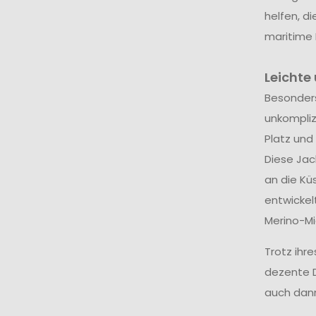
helfen, d
maritime 
Leichte
Besonders
unkompliz
Platz und
Diese Jac
an die Kü
entwickel
Merino-Mi
Trotz ihr
dezente D
auch dann