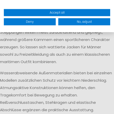
isolierende Schicht unter einer weiter geschnittenen
Außenjacke getragen werden.
Accept all
Gesteppte Oberflächen halten die Füllung an ihrem Platz
Deny
No, adjust
und prägen gleichzeitig die modische Wirkung. Feine
Steppungen wirken meist zurückhaltend und gepflegt,
während größere Kammern einen sportlicheren Charakter
erzeugen. So lassen sich wattierte Jacken für Männer
sowohl zu Freizeitkleidung als auch zu einem klassischeren
maritimen Outfit kombinieren.
Wasserabweisende Außenmaterialien bieten bei einzelnen
Modellen zusätzlichen Schutz vor leichtem Niederschlag.
Atmungsaktive Konstruktionen können helfen, den
Tragekomfort bei Bewegung zu erhalten.
Reißverschlusstaschen, Stehkragen und elastische
Abschlüsse ergänzen die praktische Ausstattung.