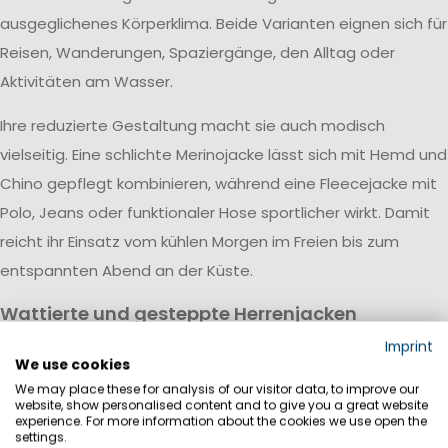
ausgeglichenes Körperklima. Beide Varianten eignen sich für
Reisen, Wanderungen, Spaziergänge, den Alltag oder
Aktivitäten am Wasser.
Ihre reduzierte Gestaltung macht sie auch modisch
vielseitig. Eine schlichte Merinojacke lässt sich mit Hemd und
Chino gepflegt kombinieren, während eine Fleecejacke mit
Polo, Jeans oder funktionaler Hose sportlicher wirkt. Damit
reicht ihr Einsatz vom kühlen Morgen im Freien bis zum
entspannten Abend an der Küste.
Wattierte und gesteppte Herrenjacken
Wattierte Herrenjacken sorgen für zusätzliche Wärme, ohne
Imprint
We use cookies
zwangsläufig schwer oder voluminös zu sein. Leichte
We may place these for analysis of our visitor data, to improve our
synthetische Füllungen eignen sich für kühle Tage in der
website, show personalised content and to give you a great website
experience. For more information about the cookies we use open the
Übergangszeit und können je nach Schnitt auch als
settings.