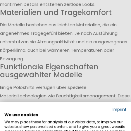
maritimen Details entstehen zeitlose Looks.
Materialien und Tragekomfort
Die Modelle bestehen aus leichten Materialien, die ein
angenehmes Tragegefühl bieten. Je nach Ausführung
unterstützen sie Atmungsaktivität und ein ausgewogenes
Körperklima, auch bei wärmeren Temperaturen oder
Bewegung.
Funktionale Eigenschaften
ausgewählter Modelle
Einige Poloshirts verfügen über spezielle
Materialtechnologien wie Feuchtigkeitsmanagement. Diese
unterstützen den Abtransport von Schweiß und sorgen für
Imprint
zusätzlichen Komfort bei längerer Nutzung.
We use cookies
Kombinierbar für verschiedene
We may place these for analysis of our visitor data, to improve our
Anlässe
website, show personalised content and to give you a great website