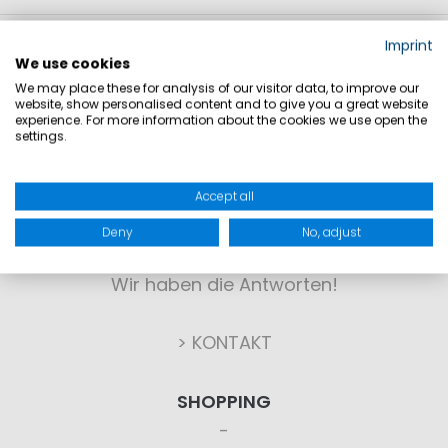
Imprint
We use cookies
We may place these for analysis of our visitor data, to improve our
website, show personalised content and to give you a great website
experience. For more information about the cookies we use open the
settings.
KONTAKT
Accept all
Deny
No, adjust
Sie haben Fragen?
Wir haben die Antworten!
> KONTAKT
SHOPPING