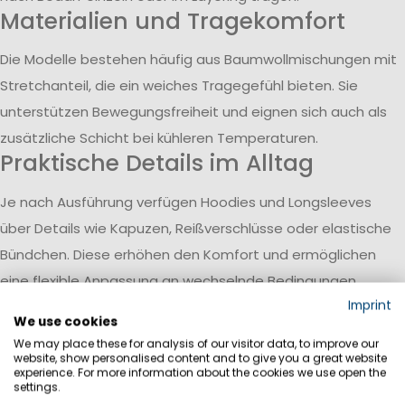
Materialien und Tragekomfort
Die Modelle bestehen häufig aus Baumwollmischungen mit
Stretchanteil, die ein weiches Tragegefühl bieten. Sie
unterstützen Bewegungsfreiheit und eignen sich auch als
zusätzliche Schicht bei kühleren Temperaturen.
Praktische Details im Alltag
Je nach Ausführung verfügen Hoodies und Longsleeves
über Details wie Kapuzen, Reißverschlüsse oder elastische
Bündchen. Diese erhöhen den Komfort und ermöglichen
eine flexible Anpassung an wechselnde Bedingungen.
Vielseitig kombinierbar und
Imprint
We use cookies
einsetzbar
We may place these for analysis of our visitor data, to improve our
website, show personalised content and to give you a great website
Die Produkte lassen sich mit verschiedenen Outfits
experience. For more information about the cookies we use open the
settings.
kombinieren und passen sowohl zu sportlichen als auch zu