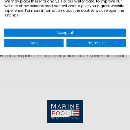
Gewicht und ermöglichen ein angenehmes Tragegefühl
We may place these for analysis of our visitor data, to improve our
website, show personalised content and to give you a great website
über längere Zeiträume.
experience. For more information about the cookies we use open the
settings.
Vielseitig kombinierbar im Alltag
Damenjacken und Mäntel lassen sich mit verschiedenen
Accept all
Outfits kombinieren – von sportlich bis klassisch. Sie eignen
Deny
No, adjust
sich für den täglichen Einsatz, Reisen oder Aktivitäten im
Freien und passen sich unterschiedlichen Stilrichtungen an.