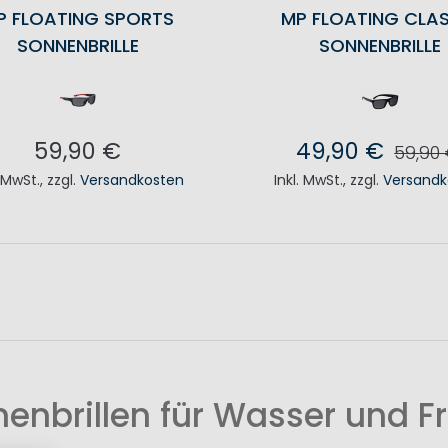
P FLOATING SPORTS
MP FLOATING CLAS
SONNENBRILLE
SONNENBRILLE
59,90 €
49,90 €
59,90
. MwSt.
,
zzgl.
Versandkosten
Inkl. MwSt.
,
zzgl.
Versandk
N DEN WARENKORB
IN DEN WAREN
enbrillen für Wasser und Fr