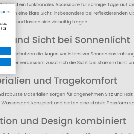
llen sind ein funktionales Accessoire für sonnige Tage auf 
mprint
stützen eine klare Sicht, insbesondere bei reflektierenden O
utfits und lassen sich vielseitig tragen.
ite,
 For
tz und Sicht bei Sonnenlicht
läser schützen die Augen vor intensiver Sonneneinstrahlung
rte Gläser verbessern zusätzlich die Sicht bei starkem Licht
rialien und Tragekomfort
nd robuste Materialien sorgen für angenehmen Sitz und Halt 
m Wassersport konzipiert und bieten eine stabile Passform s
tion und Design kombiniert