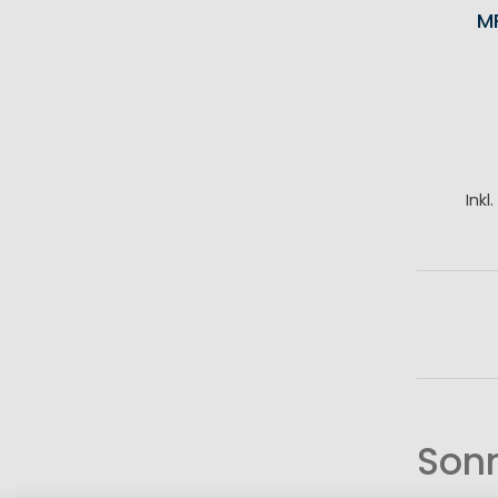
M
Inkl
I
Sonn