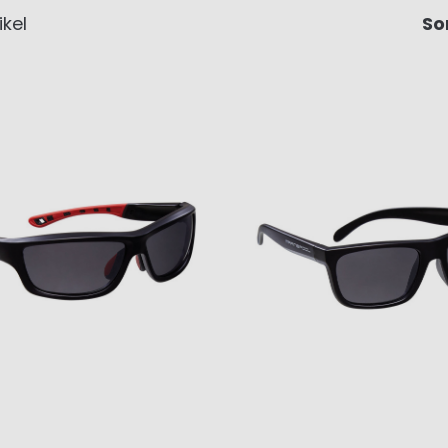
ikel
So