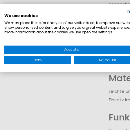
Sonnenbri
I
und unter
We use cookies
maritime O
We may place these for analysis of our visitor data, to improve our webs
show personalised content and to give you a great website experience.
more information about the cookies we use open the settings.
Schu
Accept all
Getönte G
Deny
No, adjust
Polarisie
Mate
Leichte u
Einsatz i
Funk