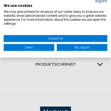
Imprint
• extra hoher Offshorekragen
We use cookies
• 3M™ Reflektoren
We may place these for analysis of our visitor data, to improve our
website, show personalised content and to give you a great website
experience. For more information about the cookies we use open the
TECHNISCHE EIGENSCHAFTEN: WP
settings.
10.000mm - MVP 5.000g/sqm/24h
Accept all
Deny
No, adjust
GRÖSSEN
PRODUKTSICHERHEIT