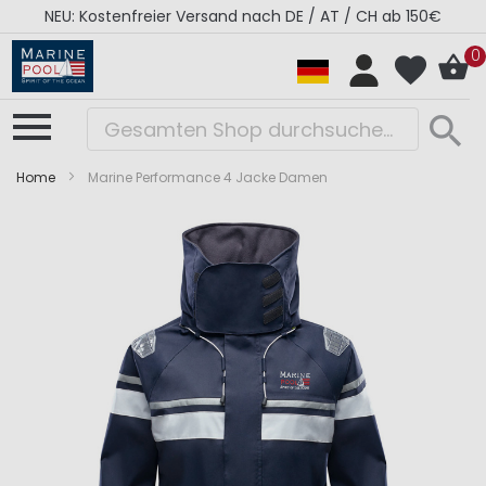
NEU: Kostenfreier Versand nach DE / AT / CH ab 150€
0
Home
Marine Performance 4 Jacke Damen
Zum
Zum
Ende
Anfang
der
der
Bildergalerie
Bildergalerie
springen
springen