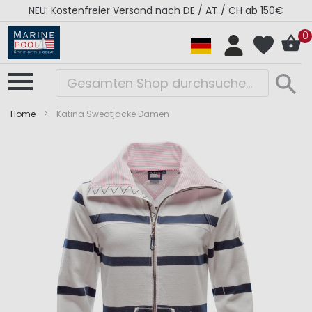
NEU: Kostenfreier Versand nach DE / AT / CH ab 150€
0
Home
Katina Sweatjacke Damen
Zum
Zum
Ende
Anfang
der
der
Bildergalerie
Bildergalerie
springen
springen