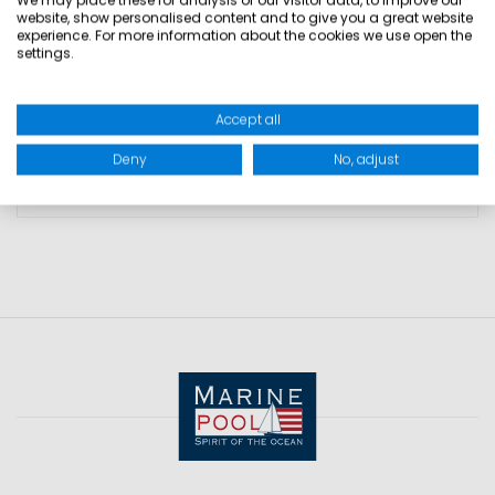
We may place these for analysis of our visitor data, to improve our
• UV-Schutz
website, show personalised content and to give you a great website
• Marinepool DryTechnology
experience. For more information about the cookies we use open the
settings.
GRÖSSEN
Accept all
Deny
No, adjust
PRODUKTSICHERHEIT