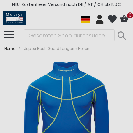
NEU: Kostenfreier Versand nach DE / AT / CH ab 150€
0
Home
Jupiter Rash Guard Langarm Herren
Zum
Zum
Ende
Anfang
der
der
Bildergalerie
Bildergalerie
springen
springen