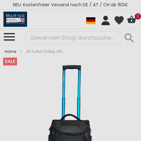
NEU: Kostenfreier Versand nach DE / AT / CH ab 150€
0
Home
JB Turbo Trolley 45L
SALE
Zum
Zum
Ende
Anfang
der
der
Bildergalerie
Bildergalerie
springen
springen