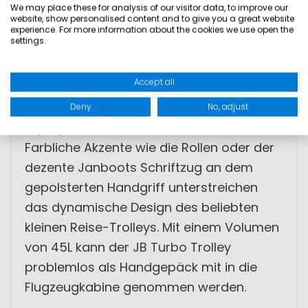
genommen werden. Der JB Turbo Trolley
We may place these for analysis of our visitor data, to improve our
website, show personalised content and to give you a great website
ist aber auch zugleich eine Rolltasche, die
experience. For more information about the cookies we use open the
settings.
bequem auf sämtlichen Trips
mitgenommen werden kann. Das stabile
Accept all
Doppel-Gestänge eignet sich
hervorragend um einen Rucksack oder
Deny
No, adjust
Laptoptasche darauf zu stecken.
Farbliche Akzente wie die Rollen oder der
dezente Janboots Schriftzug an dem
gepolsterten Handgriff unterstreichen
das dynamische Design des beliebten
kleinen Reise-Trolleys. Mit einem Volumen
von 45L kann der JB Turbo Trolley
problemlos als Handgepäck mit in die
Flugzeugkabine genommen werden.