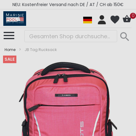
NEU: Kostenfreier Versand nach DE / AT / CH ab 150€
0
Home
JB Tag Rucksack
SALE
Zum
Zum
Ende
Anfang
der
der
Bildergalerie
Bildergalerie
springen
springen