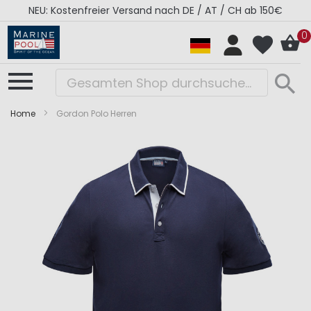
NEU: Kostenfreier Versand nach DE / AT / CH ab 150€
0
Home
Gordon Polo Herren
Zum
Zum
Ende
Anfang
der
der
Bildergalerie
Bildergalerie
springen
springen