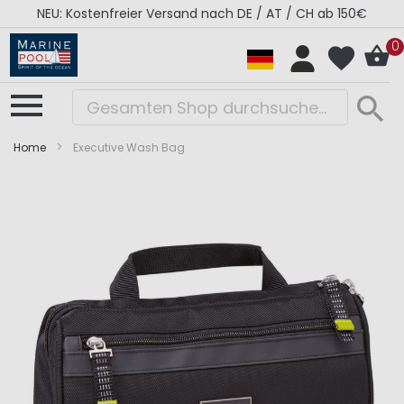
NEU: Kostenfreier Versand nach DE / AT / CH ab 150€
0
Home
Executive Wash Bag
Zum
Zum
Ende
Anfang
der
der
Bildergalerie
Bildergalerie
springen
springen