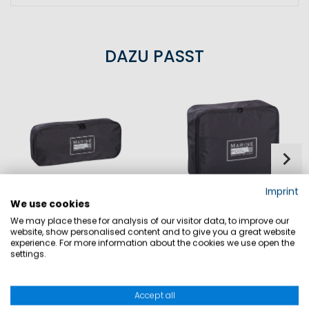
DAZU PASST
Imprint
We use cookies
EXECUTIVE INNENTASCHE S
EXECUTIVE INNENTASCHE M
We may place these for analysis of our visitor data, to improve our
website, show personalised content and to give you a great website
experience. For more information about the cookies we use open the
19,90 €
24,90 €
settings.
Accept all