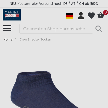
NEU: Kostenfreier Versand nach DE / AT / CH ab 150€
0
Home
Crew Sneaker Socken
Zum
Zum
Ende
Anfang
der
der
Bildergalerie
Bildergalerie
springen
springen