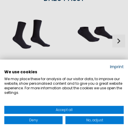
CLASSIC SOCKEN 3ER PACK
CLASSIC SNEAKER SOCKEN 3ER PACK
Imprint
We use cookies
18,90 €
18,90 €
We may place these for analysis of our visitor data, to improve our
website, show personalised content and to give you a great website
experience. For more information about the cookies we use open the
settings.
Accept all
Deny
No, adjust