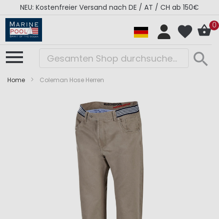
NEU: Kostenfreier Versand nach DE / AT / CH ab 150€
0
Home
Coleman Hose Herren
Zum
Zum
Ende
Anfang
der
der
Bildergalerie
Bildergalerie
springen
springen