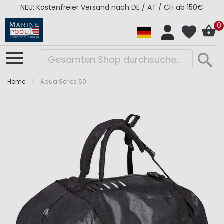
NEU: Kostenfreier Versand nach DE / AT / CH ab 150€
0
Home
Aqua Series 60
Zum
Zum
Ende
Anfang
der
der
Bildergalerie
Bildergalerie
springen
springen