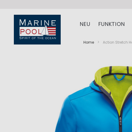
NEU
FUNKTION
Home
Action Stretch 
Zum
Zum
Ende
Anfang
der
der
Bildergalerie
Bildergalerie
springen
springen