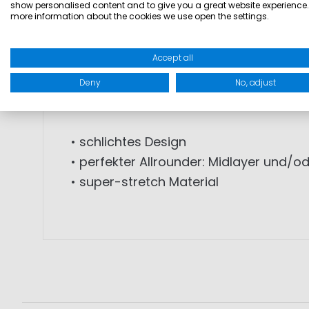
show personalised content and to give you a great website experience.
more information about the cookies we use open the settings.
PRODUKTINFORMATIONEN: Die sportliche 
allem durch das super stretchy Materi
Accept all
atmungsaktiv. Das weiche Material ist
Jacke getragen werden kann. Das schl
Deny
No, adjust
und eine abgesteppte Schulterpasse.
• schlichtes Design
• perfekter Allrounder: Midlayer und/od
• super-stretch Material