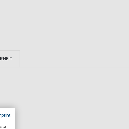
RHEIT
mprint
ite,