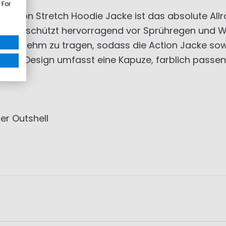
 For
Action Stretch Hoodie Jacke ist das absolute Allr
al. Sie schützt hervorragend vor Sprühregen und 
 angenehm zu tragen, sodass die Action Jacke sow
ichte Design umfasst eine Kapuze, farblich passe
er Outshell