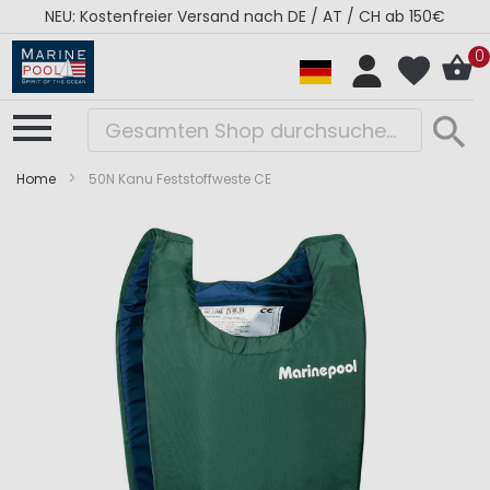
NEU: Kostenfreier Versand nach DE / AT / CH ab 150€
0
Home
50N Kanu Feststoffweste CE
Zum
Zum
Ende
Anfang
der
der
Bildergalerie
Bildergalerie
springen
springen