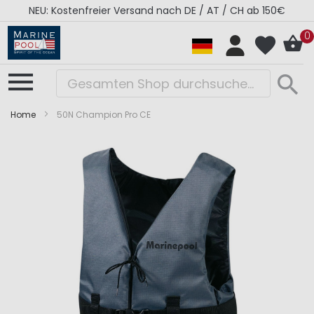
NEU: Kostenfreier Versand nach DE / AT / CH ab 150€
0
Home
50N Champion Pro CE
Zum
Zum
Ende
Anfang
der
der
Bildergalerie
Bildergalerie
springen
springen