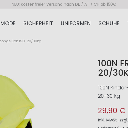
NEU: Kostenfreier Versand nach DE / AT / CH ab 150€
MODE
SICHERHEIT
UNIFORMEN
SCHUHE
ponge Bob ISO-20/30kg
100N F
20/30
100N Kinde
20–30 kg
29,90 €
Inkl. MwSt.
,
zzgl