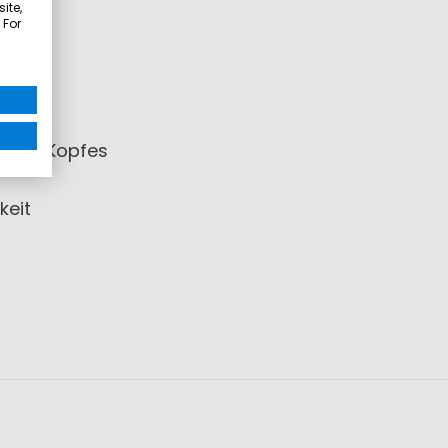
ite,
 For
en Sitz
ng des Kopfes
keit