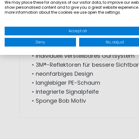
• Feststoff-Rettungsweste für Kinder
We may place these for analysis of our visitor data, to improve our webs
show personalised content and to give you a great website experience.
• 100N Auftrieb
more information about the cookies we use open the settings.
• geeignet für Kinder von 20–30 kg
• zertifiziert nach DIN EN ISO 12402-4
Accept all
• integrierter Sicherheitsgurt für sicher
Deny
No, adjust
• gepolsterter Kragen zur Stabilisieru
• individuell verstellbares Gurtsystem
• 3M®-Reflektoren für bessere Sichtbar
• neonfarbiges Design
• langlebiger PE-Schaum
• integrierte Signalpfeife
• Sponge Bob Motiv