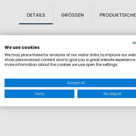
DETAILS
GRÖSSEN
PRODUKTSICHE
SKU: 5000530
I
We use cookies
We may place these for analysis of our visitor data, to improve our webs
PRODUKTINFORMATIONEN: Wie Europe PE
show personalised content and to give you a great website experience.
more information about the cookies we use open the settings.
Accept all
Deny
No, adjust