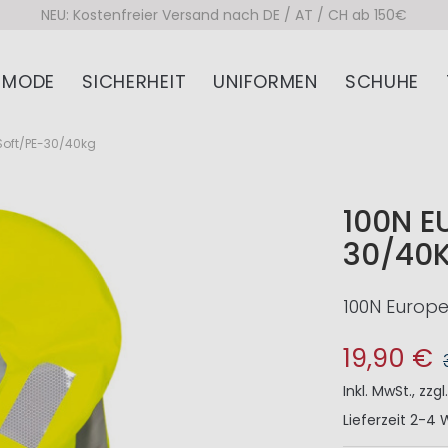
NEU: Kostenfreier Versand nach DE / AT / CH ab 150€
MODE
SICHERHEIT
UNIFORMEN
SCHUHE
Soft/PE-30/40kg
100N E
30/40
100N Europe
19,90 €
Inkl. MwSt.
,
zzgl
Lieferzeit
2-4 