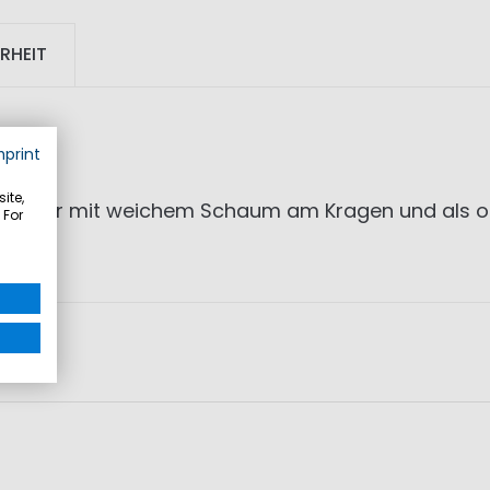
RHEIT
mprint
ite,
, aber mit weichem Schaum am Kragen und als obe
 For